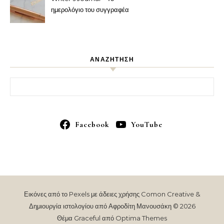
ημερολόγιο του συγγραφέα
ΑΝΑΖΗΤΗΣΗ
Αναζήτηση για:
Facebook
YouTube
Εικόνες από το Pexels με άδειες χρήσης Comon Creative &
Δημιουργία ιστολογίου από Αφροδίτη Μανουσάκη © 2026
Θέμα Graceful από
Optima Themes