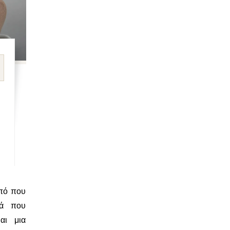
πό που
ρά που
αι μια