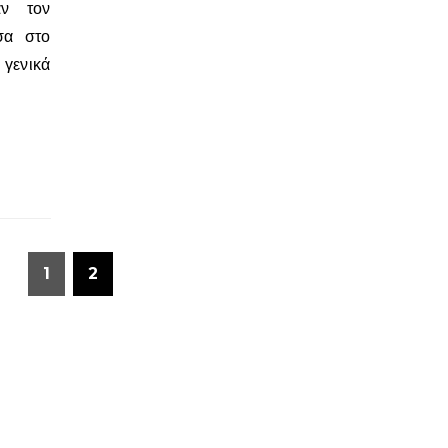
αν τον
σα στο
 γενικά
1
2